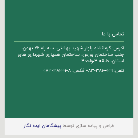
تماس با ما
آدرس: کرمانشاه-بلوار شهید بهشتی، سه راه 22 بهمن،
جنب ساختمان بورس، ساختمان همیاری شهرداری های
استان، طبقه 3،واحد4
تلفن: 38100109-083 فکس: 38100108-083
طراحی و پیاده سازی توسط
پیشگامان ایده نگار