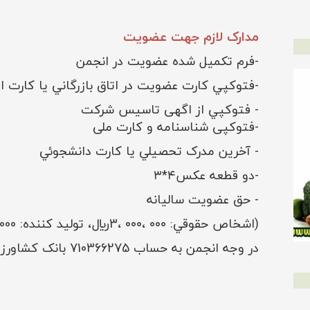
مدارک لازم جهت عضویت
-
فرم تکميل شده عضويت در انجمن
-فتوکپي کارت عضويت در اتاق بازرگاني يا کارت ات
-
فتوکپي از اگهی تاسیس شرکت
-
فتوکپی شناسنامه و کارت ملی
- آخرين مدرک تحصيلي يا کارت دانشجوئي
-
دو قطعه عکس۴*۳
-
حق عضويت ساليانه
(اشخاص حقوقي: ۰۰۰ ،۰۰۰ ،3ريال، تولید کننده: 2000000 ریال، دانشجویان :1000000 ریال )
در وجه انجمن به حساب 710366275 بانک کشاورزی