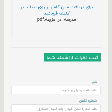
براي دريافت متن كامل بر روي لينك زير
كليك فرمائيد
مدرسه_در_مزرعه.pdf
ثبت نظرات ارزشمند شما
نام
شماره تلفن