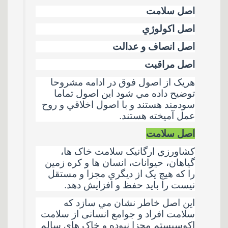
اصل سلامت
اصل اکولوژي
اصل انصاف و عدالت
اصل مراقبت
هريک از اصول فوق در ادامه مشروحا
توضيح داده مي شود اين اصول تماما
سودمند هستند و با اصول اخلاقي و روح
عمل آميخته هستند
.
اصل سلامت
کشاورزي ارگانيک سلامت خاک ها،
گياهان، حيوانات، انسان ها و کره زمين
را که هيچ يک از ديگري مجزا و مستقل
نيست را باید حفظ و افزايش دهد
.
اين اصل خاطر نشان مي سازد که
سلامت افراد و جوامع انسانی از سلامت
اکوسيستم مجزا نبوده و خاک هاي سالم