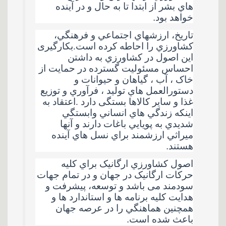
هاي بشر از ابتدا تا به حال و در آينده
خواهد بود
.
تاريخ، ارزشهاي اجتماعي و فرهنگي،
کشاورزي را احاطه کرده است.بکارگیری
این اصول در کشاورزي به داشتن
احساس مسئوليت گسترده در حمايت از
خاک ، آب ، گياهان و حيوانات و
دستورالعمل هاي توليد ، فرآوري و توزيع
غذا و ساير کالاها بستگی دارد .اعتقاد به
اينکه زندگي هاي انساني وابستگي
شديدي به پويايي باغات دارند و آنها
ميراثي ارزشمند براي نسل هاي آينده
هستند
.
اصول کشاورزي ارگانيک براي کليه
حرکات ارگانيک در جهان و در تمام جهات
سودمند می باشد و توسعه، پيشرفت و
هدايت کليه برنامه ها و استاندارد ها و
همچنين هماهنگي را در عرصه جهان
باعث شده است
.