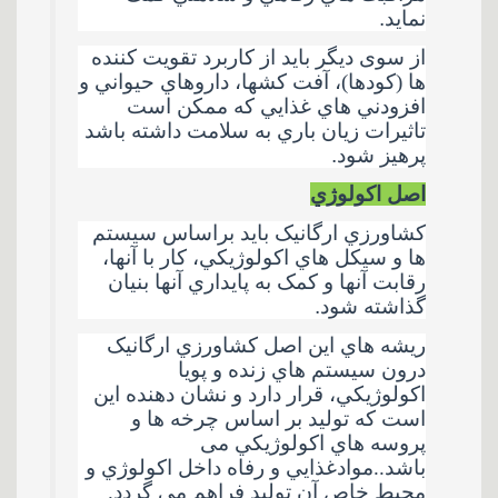
نمايد
.
از سوی ديگر باید از کاربرد تقويت کننده
ها (کودها)، آفت کشها، داروهاي حيواني و
افزودني هاي غذايي که ممکن است
تاثيرات زيان باري به سلامت داشته باشد
پرهيز شود
.
اصل اکولوژي
کشاورزي ارگانيک باید براساس سيستم
ها و سيکل هاي اکولوژيکي، کار با آنها،
رقابت آنها و کمک به پايداري آنها بنيان
گذاشته شود
.
ريشه هاي اين اصل کشاورزي ارگانيک
درون سيستم هاي زنده و پویا
اکولوژيکي، قرار دارد و نشان دهنده اين
است که توليد بر اساس چرخه ها و
پروسه هاي اکولوژيکي می
باشد..موادغذايي و رفاه داخل اکولوژي و
محيط خاص آن توليد فراهم می گردد.