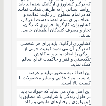
که درگير کشاورزي ارگانيک شده اند باید
روابط انساني را به طريقي هدايت نمايند
که در تمام سطوح از رعايت عدالت و
انصاف براي تمام اعضاء دست اندرکار،
کشاورزان، کارگرها، فراوري کنندگان،
تجار و مصرف کنندگان اطمينان حاصل
نمايند
.
کشاورزي ارگانيک باید براي هر شخصي
که درگير آن مي شود کيفيت خوبي از
زندگي را ايجاد نمايد و به کاهش
تنگدستي و فقر و حاکميت غذاي سالم
کمک نمايد
.
اين اهداف به منظور توليد و عرضه
شايسته مواد غذايي و ساير محصولات با
کيفيت بالا است
.
اين اصل بيان مي نمايد که حيوانات بايد
در طول زندگي با شرايطي که مطابق با
فيزيولوژي و رفتارهاي طبيعي و رفاه