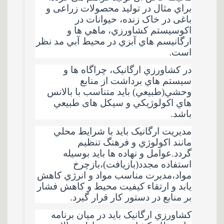
براي مثال در توليد محصولات زراعی و
باغی در خاک زنده، حيوانات در
اکوسيستم کشاورزي، ماهي ها و
ارگانيسم هاي آبزي در محيط آبي مد نظر
است
.
در کشاورزي ارگانيک، چراگاه ها و
سيستم هاي برداشت از منابع
وحشي(طبيعي) باید متناسب با بالانس
هاي اکولوژيکي و سيکل های طبيعي
باشد
.
مديريت ارگانيک باید با شرايط محلي
مانند اکولوژي و فرهنگ تنظيم
گردد.عوامل و نهاده ها باید بوسيله
استفاده مجدد(بازيافت)،بازچرخ
مواد،مديرت مناسب مواد و انرژي کاهش
يابد و ارتقاء کيفيت محيط و کاهش فشار
بر منابع در دستور کار قرار گيرد
.
کشاورزي ارگانيک باید در ميان برنامه