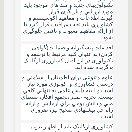
تکنولوژيهاي جديد و متد هاي موجود باید
مورد ارزيابي و بازنگري قرار
گیرند.اطلاعات و مفاهيم اکوسيستم و
کشاورزي باید تحت مراقبت قرار گيرد تا
از ارائه مفاهيم معيوب و ناقص جلوگيري
شود
.
اقدامات پيشگيرانه و ضمانت(گواهی
کردن) به عنوان کليد مرتبط با توسعه و
تکنولوژي در اين اصل کشاورزي ارگانيک
برگزيده شده اند
.
علوم متنوعي براي اطمينان از سلامتي و
درستي کشاورزي و اکولوژي مورد نياز
است و البته دانش علمي به تنهايي کافي
نيست. تجربه عملي،تجميع افکار، سنتهاي
ملي و دانش بومي براي آزمايش و ارائه
راه حل پيشنهادي صحيح نيز، ضروري
است
.
کشاورزي ارگانيک باید از اظهار بدون