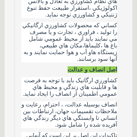
هاي نظام کشاورزي به تعادل و بالانس
اکولوژيکي ،استقرار طبيعت حفظ تنوع
ژنتيکي و کشاورزي توجه نمايد
.
کساني که محصولات کشاورزي ارگانيکي
را توليد ، فراوري ، تجارت و يا مصرف
مي نمايند باید از محيط عمومي شامل
باغ ها ،کليماها،مکان هاي طبيعي،
زيستگاه هاو آب و هوا حمايت نمايند و به
آنها سود برسانند
.
اصل انصاف و عدالت
کشاورزي ارگانيک بايد با توجه به فرصت
ها و قابليت هاي زندگي و محيط هاي
عمومي اطمينان از انصاف را ايجاد نمايد
.
انصاف بوسيله عدالت، ، احترام، رعايت و
ملاحظات تقسيمات جهان، ارتباطات بين
انساني تا وابستگي هاي ديگر زندگي هاي
آفريده شده را شامل شود
.
تاکيدات اين اصل بر اين است که آنهايي