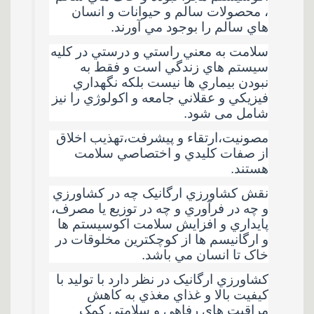
، محصولات سالم و حيوانات و انسان
هاي سالم را بوجود مي آورند
.
سلامت به معني راستي و درستي در کليه
سيستم هاي زندگي است و فقط به
نبودن بيماري ها نيست بلکه نگهداري
فيزيکي و عقلاني جامعه و اکولوژي را نیز
شامل می شود
.
مصونيت،ارتقاء و پيشرفت،تهذيب اخلاق
از صفات کليدي و اختصاصي سلامت
هستند
.
نقش کشاورزي ارگانيک چه در کشاورزي
و چه در فرآوري و چه در توزيع يا مصرف،
پايداري و افزايش سلامت اکوسيستم ها
و ارگانيسم ها از کوچکترين مخلوقات در
خاک تا انسان مي باشد
.
کشاورزي ارگانيک در نظر دارد با توليد با
کيفيت بالا و غذاي مغذي به کاهش
مراقبت هاي رفاهي و سلامتي کمک