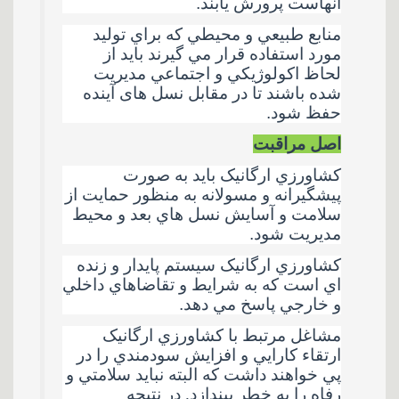
آنهاست پرورش يابند
.
منابع طبيعي و محيطي که براي توليد
مورد استفاده قرار مي گيرند باید از
لحاظ اکولوژيکي و اجتماعي مديريت
شده باشند تا در مقابل نسل های آينده
حفظ شود
.
اصل مراقبت
کشاورزي ارگانيک باید به صورت
پيشگيرانه و مسولانه به منظور حمايت از
سلامت و آسايش نسل هاي بعد و محيط
مديريت شود
.
کشاورزي ارگانيک سيستم پايدار و زنده
اي است که به شرايط و تقاضاهاي داخلي
و خارجي پاسخ مي دهد
.
مشاغل مرتبط با کشاورزي ارگانيک
ارتقاء کارايي و افزايش سودمندي را در
پي خواهند داشت که البته نبايد سلامتي و
رفاه را به خطر بيندازد. در نتيجه